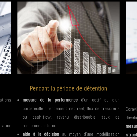
Pendant la période de détention
ations
mesure de la performance
d'un actif ou d'un
portefeuille : rendement net réel, flux de trésorerie
Coravi
ou cash-flow, revenu distribuable, taux de
dével
oration
rendement interne…,
mesu
aide à la décision
au moyen d'une modélisation
struct